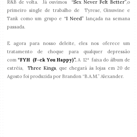
R&B de volta. Já ouvimos
“Sex Never Felt Better”
,o
primeiro single de trabalho de Tyrese, Ginuwine e
Tank como um grupo e
“I Need”
lançada na semana
passada.
E agora para nosso deleite, eles nos oferece um
tratamento de choque para qualquer depressão
com
“FYH (F-ck You Happy)”.
A 12ª faixa do álbum de
estréia,
Three Kings
, que chegará às lojas em 20 de
Agosto foi produzida por Brandon “B.A.M.” Alexander.