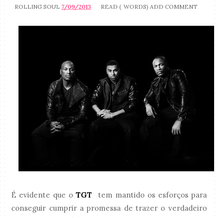
ROLLING SOUL
7/09/2013
READ (
WORDS)
ADD COMMENT
É evidente que o
TGT
tem mantido os esforços para
conseguir cumprir a promessa de trazer o verdadeiro