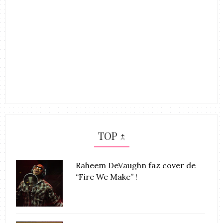
TOP ↑
Raheem DeVaughn faz cover de
“Fire We Make” !