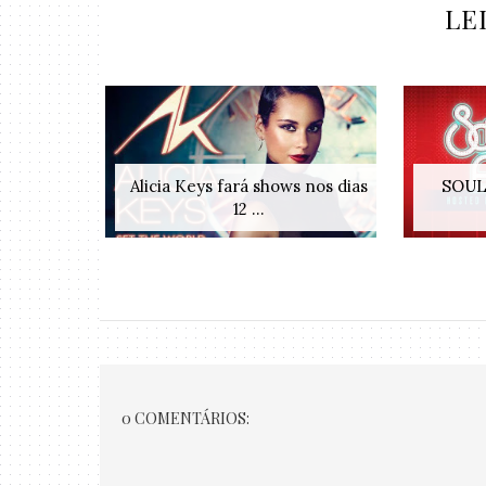
LE
Alicia Keys fará shows nos dias
SOUL
12 ...
0 COMENTÁRIOS: