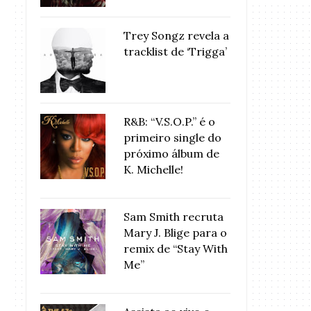
Trey Songz revela a
tracklist de ‘Trigga’
R&B: “V.S.O.P.” é o
primeiro single do
próximo álbum de
K. Michelle!
Sam Smith recruta
Mary J. Blige para o
remix de “Stay With
Me”