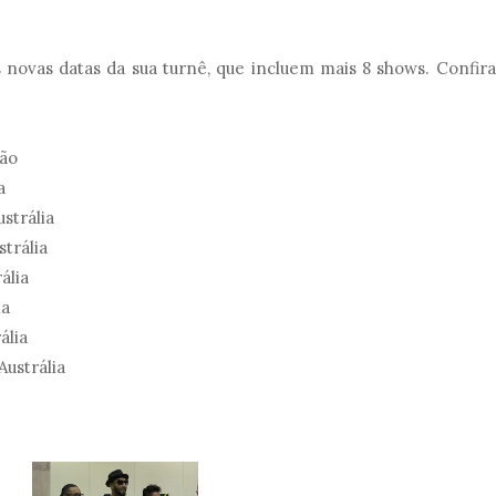
novas datas da sua turnê, que incluem mais 8 shows. Confira
pão
a
strália
trália
ália
ia
ália
Austrália