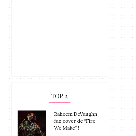
TOP ↑
Raheem DeVaughn
faz cover de “Fire
We Make” !