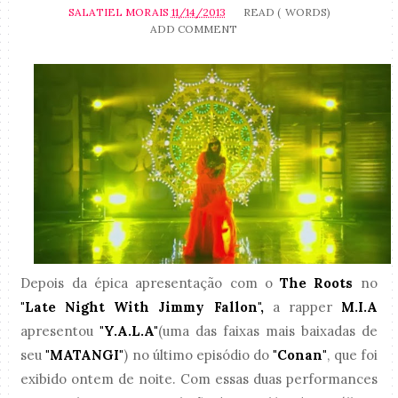
SALATIEL MORAIS
11/14/2013
READ (
WORDS)
ADD COMMENT
Depois da épica apresentação com o
The Roots
no
"Late Night With Jimmy Fallon",
a rapper
M.I.A
apresentou
"Y.A.L.A"
(uma das faixas mais baixadas de
seu
"MATANGI"
) no último episódio do
"Conan"
, que foi
exibido ontem de noite. Com essas duas performances