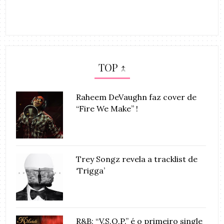
TOP ↑
Raheem DeVaughn faz cover de
“Fire We Make” !
Trey Songz revela a tracklist de
‘Trigga’
R&B: “V.S.O.P.” é o primeiro single