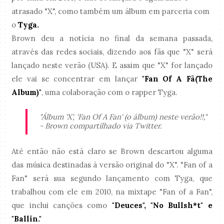
atrasado "X", como também um álbum em parceria com
o
Tyga.
Brown deu a notícia no final da semana passada,
através das redes sociais, dizendo aos fãs que "X" será
lançado neste verão (USA). E assim que "X" for lançado
ele vai se concentrar em lançar
"Fan Of A Fã(The
Album)"
, uma colaboração com o rapper Tyga.
"Álbum 'X', 'Fan Of A Fan' (o álbum) neste verão!!,"
- Brown compartilhado via Twitter.
Até então não está claro se Brown descartou alguma
das música destinadas à versão original do "X". "Fan of a
Fan" será sua segundo lançamento com Tyga, que
trabalhou com ele em 2010, na mixtape "Fan of a Fan",
que inclui canções como
"Deuces", "No Bullsh*t" e
"Ballin."