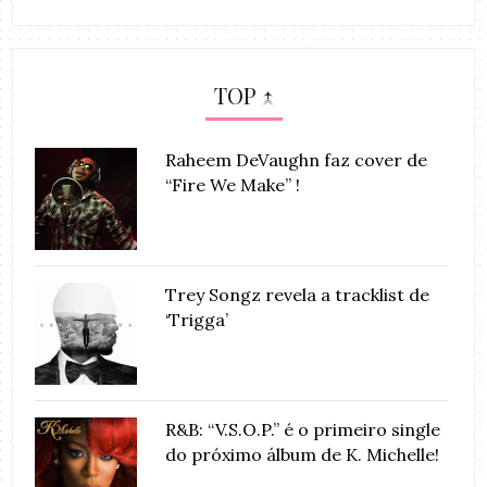
TOP ↑
Raheem DeVaughn faz cover de
“Fire We Make” !
Trey Songz revela a tracklist de
‘Trigga’
R&B: “V.S.O.P.” é o primeiro single
do próximo álbum de K. Michelle!