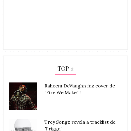
TOP ↑
Raheem DeVaughn faz cover de
“Fire We Make” !
Trey Songz revela a tracklist de
‘Trigga’