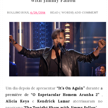
ROLLING SOUL
4/26/2014
READ (
WORDS)
ADD COMMENT
Um dia depois de apresentar
“It’s On Again”
durante
a
première de
“O Espetacular Homem Aranha 2”
,
Alicia Keys
e
Kendrick Lamar
aterrissaram no
programa
‘The Tonight Show with Jimmy Fallon’
.