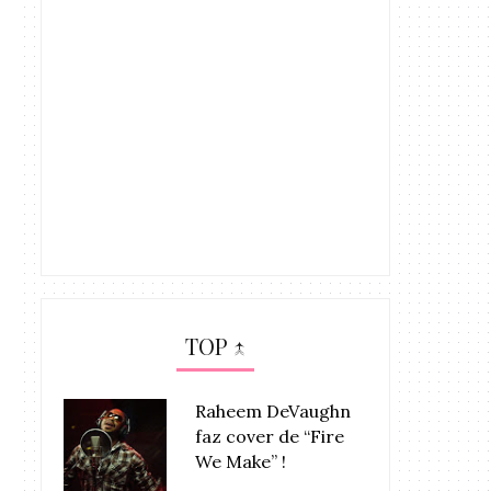
TOP ↑
Raheem DeVaughn
faz cover de “Fire
We Make” !