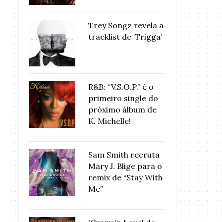
Trey Songz revela a
tracklist de ‘Trigga’
R&B: “V.S.O.P.” é o
primeiro single do
próximo álbum de
K. Michelle!
Sam Smith recruta
Mary J. Blige para o
remix de “Stay With
Me”