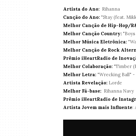
Artista do Ano:
Rihanna
Canção do Ano:
"Stay (feat. Mik
Melhor Canção de Hip-Hop/R
Melhor Canção Country:
"Boys 
Melhor Música Eletrônica:
"Wa
Melhor Canção de Rock Altern
Prêmio iHeartRadio de Inovaç
Melhor Colaboração:
"Timber (F
Melhor Letra:
"Wrecking Ball" -
Artista Revelação:
Lorde
Melhor Fã-base:
Rihanna Navy
Prêmio iHeartRadio de Instag
Artista Jovem mais Influente
: