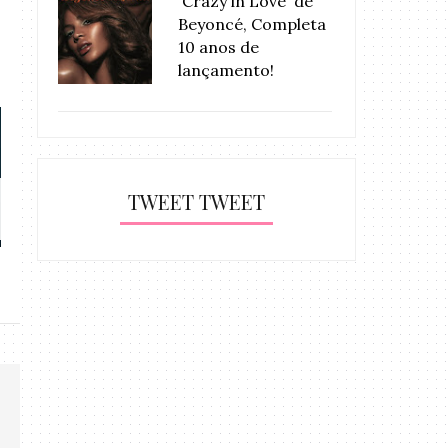
'Crazy in Love' de
Beyoncé, Completa
10 anos de
lançamento!
TWEET TWEET
Pharrell canta medley e recebe
Usher dança na
o 1º...
novo sin