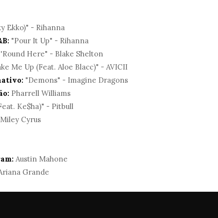
ky Ekko)" - Rihanna
&B:
"Pour It Up" - Rihanna
'Round Here" - Blake Shelton
ke Me Up (Feat. Aloe Blacc)" - AVICII
ativo:
"Demons" - Imagine Dragons
ão:
Pharrell Williams
eat. Ke$ha)" - Pitbull
 Miley Cyrus
ram:
Austin Mahone
 Ariana Grande