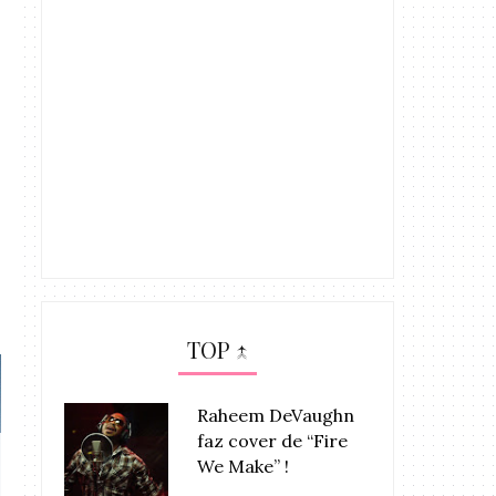
TOP ↑
Raheem DeVaughn
faz cover de “Fire
Sorry Drummer anuncia álbum
MIXTAPE: Roche
We Make” !
com par...
KILL