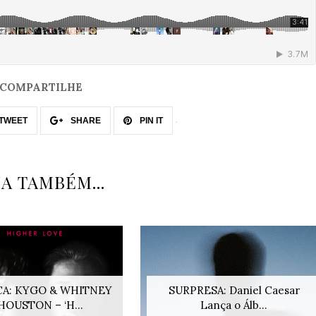
COMPARTILHE
TWEET
SHARE
PIN IT
IA TAMBÉM...
CA: KYGO & WHITNEY
SURPRESA: Daniel Caesar
HOUSTON – ‘H...
Lança o Álb...