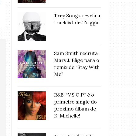
Trey Songz revela a
tracklist de ‘Trigga’
Sam Smith recruta
Mary J. Blige para o
remix de “Stay With
Me”
R&B: “V.S.O.P.” é o
primeiro single do
próximo álbum de
K. Michelle!