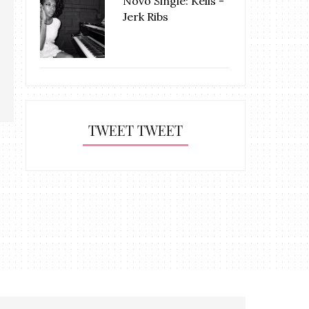
Novo Single: Kelis -
Jerk Ribs
TWEET TWEET