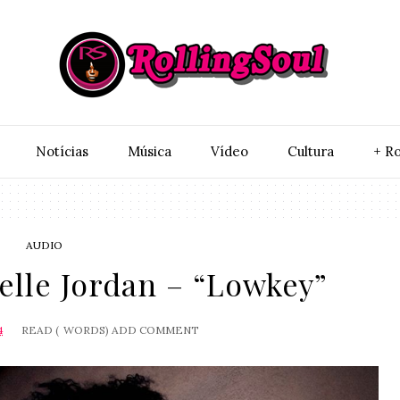
Notí­cias
Música
Vídeo
Cultura
+ Ro
AUDIO
lle Jordan – “Lowkey”
4
READ (
WORDS)
ADD COMMENT