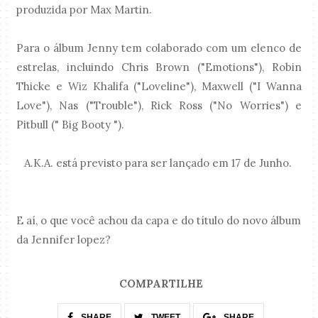
produzida por Max Martin.
Para o álbum Jenny tem colaborado com um elenco de
estrelas, incluindo Chris Brown ("Emotions"), Robin
Thicke e Wiz Khalifa ("Loveline"), Maxwell ("I Wanna
Love"), Nas ("Trouble"), Rick Ross ("No Worries") e
Pitbull (" Big Booty ").
A.K.A. está previsto para ser lançado em 17 de Junho.
E aí, o que você achou da capa e do título do novo álbum
da Jennifer lopez?
COMPARTILHE
SHARE
TWEET
SHARE