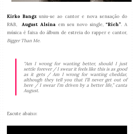
Kirko Bangz
uniu-se ao cantor e nova sensação do
R&B,
August Alsina
em seu novo single,
“Rich”
. A
música é faixa do álbum de estreia do rapper e cantor,
Bigger Than Me
.
“Am I wrong for wanting better, should I just
settle forever / I swear it feels like this is as good
as it gets / Am I wrong for wanting cheddar,
although they tell you that I’ll never get out of
here / I swear I’m driven by a better life,” canta
August.
Escute abaixo: