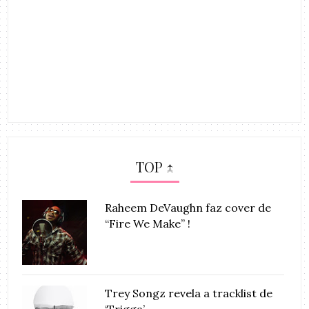
TOP ↑
Raheem DeVaughn faz cover de
“Fire We Make” !
Trey Songz revela a tracklist de
‘Trigga’