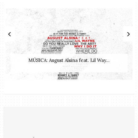
MÚSICA: August Alsina feat. Lil Way...