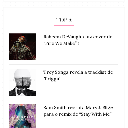
TOP ↑
Raheem DeVaughn faz cover de
“Fire We Make” !
Trey Songz revela a tracklist de
‘Trigga’
Sam Smith recruta Mary J. Blige
para o remix de “Stay With Me”