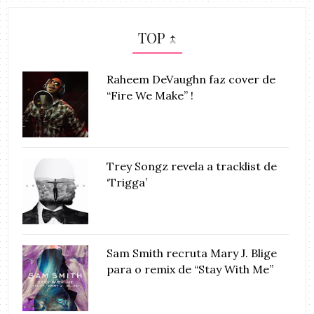
TOP ↑
Raheem DeVaughn faz cover de
“Fire We Make” !
Trey Songz revela a tracklist de
‘Trigga’
Sam Smith recruta Mary J. Blige
para o remix de “Stay With Me”