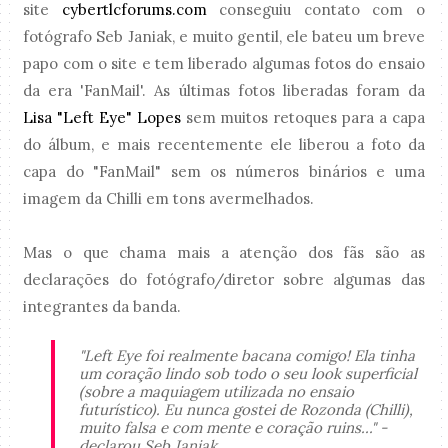
site
cybertlcforums.com
conseguiu contato com o
fotógrafo Seb Janiak, e muito gentil, ele bateu um breve
papo com o site e tem liberado algumas fotos do ensaio
da era 'FanMail'. As últimas fotos liberadas foram da
Lisa "Left Eye" Lopes
sem muitos retoques para a capa
do álbum, e mais recentemente ele liberou a foto da
capa do "FanMail" sem os números binários e uma
imagem da Chilli em tons avermelhados.
Mas o que chama mais a atenção dos fãs são as
declarações do fotógrafo/diretor sobre algumas das
integrantes da banda.
"Left Eye foi realmente bacana comigo! Ela tinha
um coração lindo sob todo o seu look superficial
(sobre a maquiagem utilizada no ensaio
futurístico). Eu nunca gostei de Rozonda (Chilli),
muito falsa e com mente e coração ruins..." -
declarou Seb Janiak