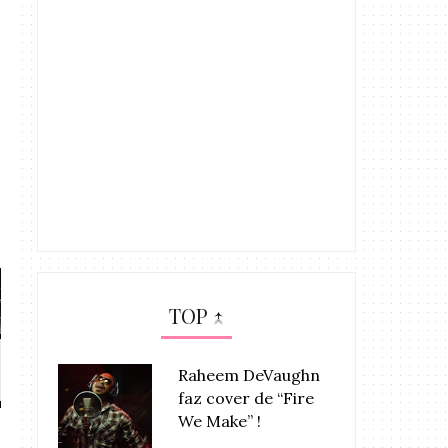
TOP ↑
Jamie Foxx lança single com
MÚSICA: Jamie
Raheem DeVaughn
Chris B...
“Babys I
faz cover de “Fire
We Make” !