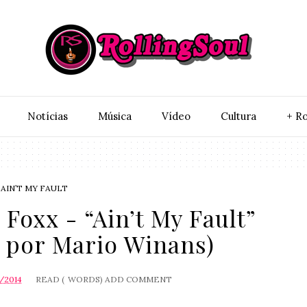
Notí­cias
Música
Vídeo
Cultura
+ Ro
AIN’T MY FAULT
Foxx - “Ain’t My Fault”
 por Mario Winans)
/2014
READ (
WORDS)
ADD COMMENT