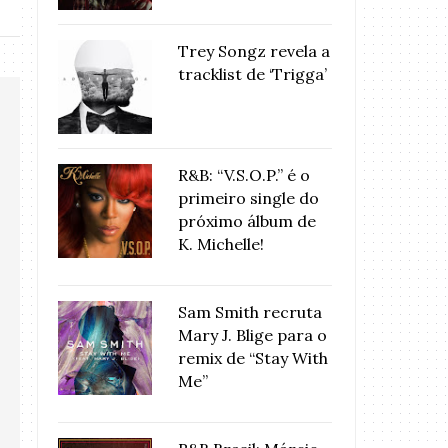
Trey Songz revela a
tracklist de ‘Trigga’
R&B: “V.S.O.P.” é o
primeiro single do
próximo álbum de
K. Michelle!
Sam Smith recruta
Mary J. Blige para o
remix de “Stay With
Me”