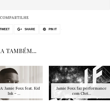
COMPARTILHE
TWEET
SHARE
PIN IT
IA TAMBÉM...
: Jamie Foxx feat. Kid
Jamie Foxx faz performance
Ink – ...
com Chri...