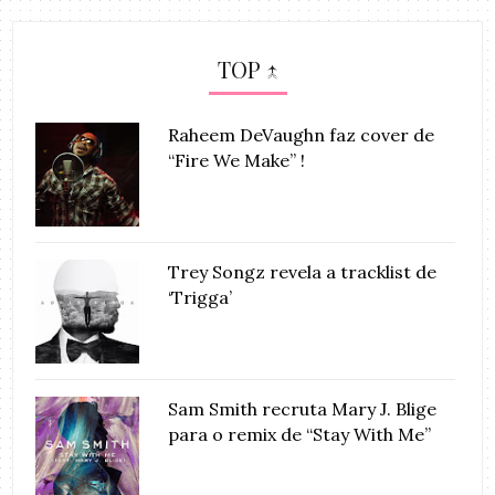
TOP ↑
Raheem DeVaughn faz cover de
“Fire We Make” !
Trey Songz revela a tracklist de
‘Trigga’
Sam Smith recruta Mary J. Blige
para o remix de “Stay With Me”