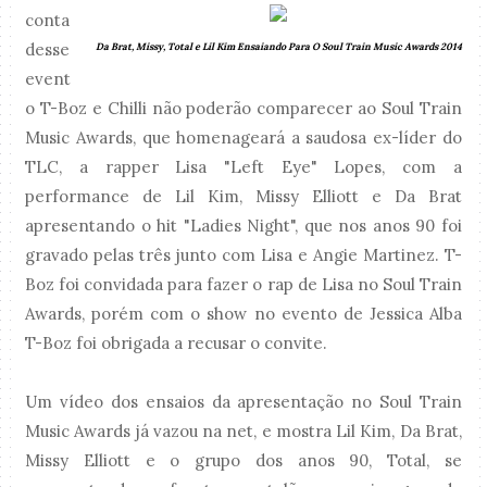
conta
desse
Da Brat, Missy, Total e Lil Kim Ensaiando Para O Soul Train Music Awards 2014
event
o T-Boz e Chilli não poderão comparecer ao Soul Train
Music Awards, que homenageará a saudosa ex-líder do
TLC, a rapper Lisa "Left Eye" Lopes, com a
performance de Lil Kim, Missy Elliott e Da Brat
apresentando o hit "Ladies Night", que nos anos 90 foi
gravado pelas três junto com Lisa e Angie Martinez. T-
Boz foi convidada para fazer o rap de Lisa no Soul Train
Awards, porém com o show no evento de Jessica Alba
T-Boz foi obrigada a recusar o convite.
Um vídeo dos ensaios da apresentação no Soul Train
Music Awards já vazou na net, e mostra Lil Kim, Da Brat,
Missy Elliott e o grupo dos anos 90, Total, se