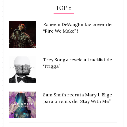
TOP ↑
Raheem DeVaughn faz cover de
“Fire We Make” !
Trey Songz revela a tracklist de
‘Trigga’
Sam Smith recruta Mary J. Blige
para o remix de “Stay With Me”