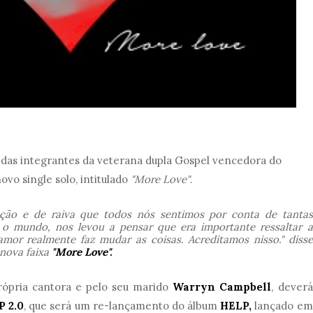
 das integrantes da veterana dupla Gospel vencedora do
novo single solo, intitulado
"More Love"
.
ação e de raiva que todos nós sentimos por conta de tantas
 o mundo, nos levou a pensar que era importante ressaltar a
mor realmente faz mudar as coisas. Acreditamos nisso."
disse
 nova faixa
"More Love".
rópria cantora e pelo seu marido
Warryn Campbell
, deverá
P 2.0
, que será um re-lançamento do álbum
HELP,
lançado em