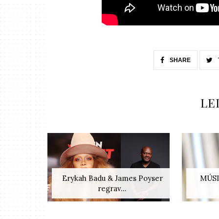
SHARE
LE
Erykah Badu & James Poyser
MÚSI
regrav...