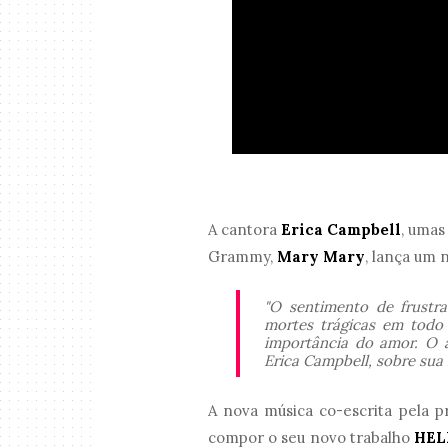
A cantora
Erica Campbell
, umas
Grammy,
Mary Mary
, lança um 
"O sentimento de frustr
mortes trágicas em todo
importância do amor. O a
Erica Campbell, sobre sua
A nova música co-escrita pela p
compor o seu novo trabalho
HEL