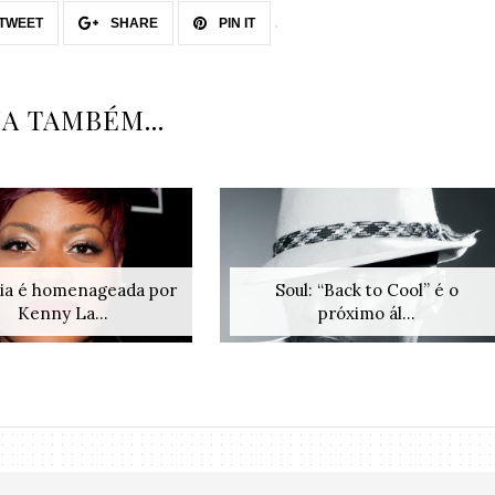
TWEET
SHARE
PIN IT
IA TAMBÉM...
sia é homenageada por
Soul: “Back to Cool” é o
Kenny La...
próximo ál...