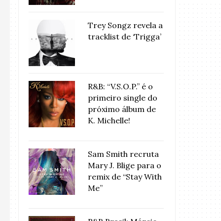
Trey Songz revela a
tracklist de ‘Trigga’
R&B: “V.S.O.P.” é o
primeiro single do
próximo álbum de
K. Michelle!
Sam Smith recruta
Mary J. Blige para o
remix de “Stay With
Me”