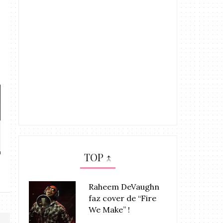
MÚSICA: Kenny Lattimore
MÚSICA: KYGO
Feat. Kelly...
HOUSTON –
TOP ↑
Raheem DeVaughn
faz cover de “Fire
We Make” !