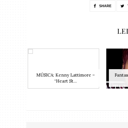
SHARE
LE
MÚSICA: Kenny Lattimore –
Fanta
“Heart St...