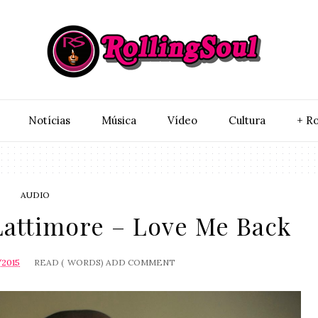
Notí­cias
Música
Vídeo
Cultura
+ Ro
AUDIO
attimore – Love Me Back
/2015
READ (
WORDS)
ADD COMMENT