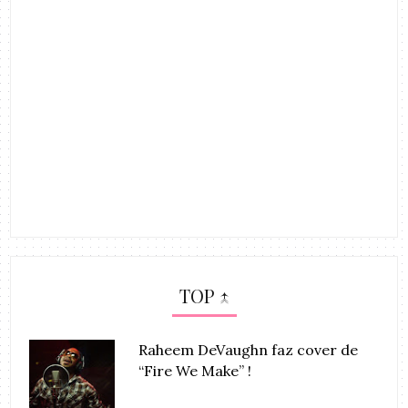
TOP ↑
Raheem DeVaughn faz cover de
“Fire We Make” !