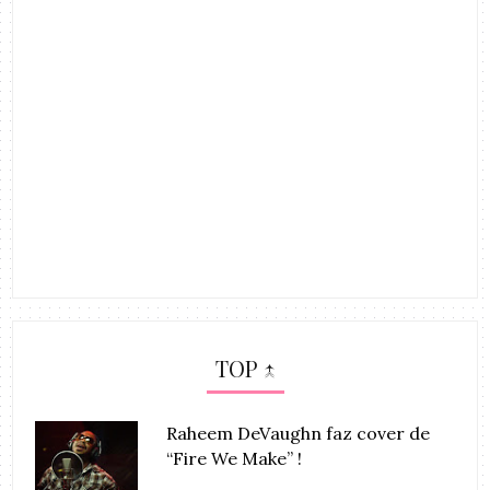
TOP ↑
Raheem DeVaughn faz cover de
“Fire We Make” !