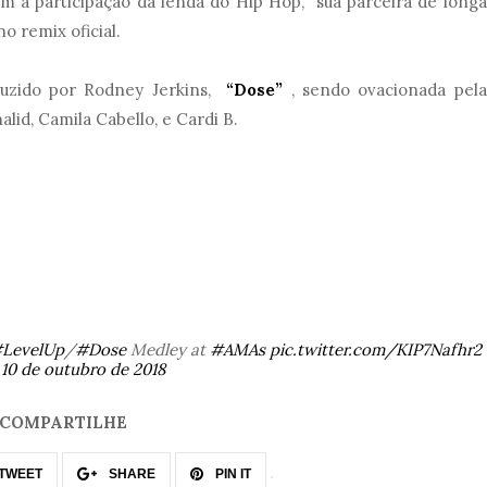
 a participação da lenda do Hip Hop, sua parceira de longa
o remix oficial.
duzido por Rodney Jerkins,
“Dose”
, sendo ovacionada pela
alid, Camila Cabello, e Cardi B.
LevelUp
/
#Dose
Medley at
#AMAs
pic.twitter.com/KIP7Nafhr2
)
10 de outubro de 2018
COMPARTILHE
TWEET
SHARE
PIN IT