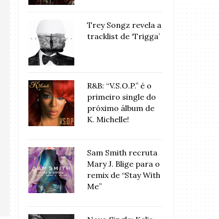
Trey Songz revela a
tracklist de ‘Trigga’
R&B: “V.S.O.P.” é o
primeiro single do
próximo álbum de
K. Michelle!
Sam Smith recruta
Mary J. Blige para o
remix de “Stay With
Me”