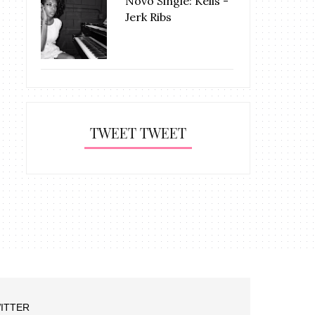
Novo Single: Kelis -
Jerk Ribs
TWEET TWEET
ITTER