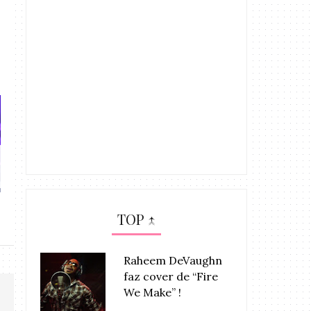
H.E.R. apresenta “As I Am” no
AMA 2018: Mari
‘THE ...
perform
TOP ↑
Raheem DeVaughn
faz cover de “Fire
We Make” !