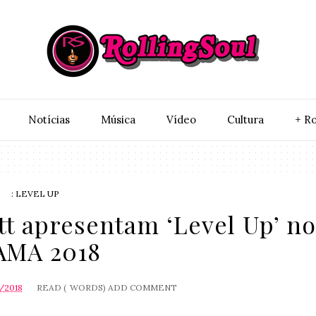
Notí­cias
Música
Vídeo
Cultura
+ Ro
: LEVEL UP
tt apresentam ‘Level Up’ n
AMA 2018
/2018
READ (
WORDS)
ADD COMMENT