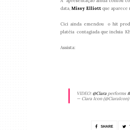
A apresentação ainda contou com
data,
Missy Elliott
que aparece n
Cici ainda emendou o hit pro
platéia contagiada que incluia Kh
Assista:
VIDEO:
@Ciara
performs
#
— Ciara Icon (@CiaraIcon
SHARE