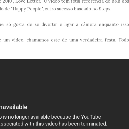
 2010 , Love Letter. O vídeo tem total referência do R&B dos
ido de "Happy People", outro sucesso baseado no Steps.
ue só gosta de se divertir e ligar a câmera enquanto isso
e um vídeo, chamamos este de uma verdadeira festa. Todo