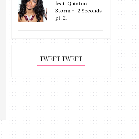
feat. Quinton
Storm – “2 Seconds
pt. 2.”
TWEET TWEET