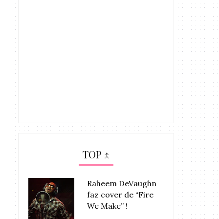
TOP ↑
Raheem DeVaughn
faz cover de “Fire
We Make” !