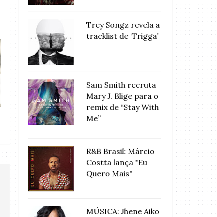
Trey Songz revela a
tracklist de ‘Trigga’
ASHANTI ESTÁ DE VOLTA
Alicia Keys est
Sam Smith recruta
COM O SINGLE ...
Love”,
Mary J. Blige para o
remix de “Stay With
Me”
R&B Brasil: Márcio
Costta lança "Eu
Quero Mais"
MÚSICA: Jhene Aiko