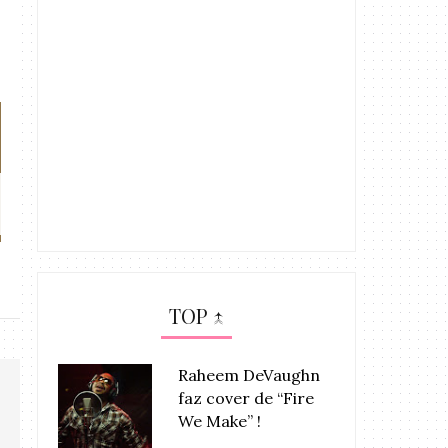
Chrisette Michele revela a
Chrisette Michele
tracklis...
de ..
TOP ↑
Raheem DeVaughn
faz cover de “Fire
We Make” !