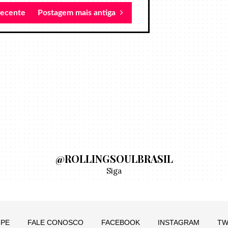
recente
Postagem mais antiga
@ROLLINGSOULBRASIL
Siga
IPE
FALE CONOSCO
FACEBOOK
INSTAGRAM
TW