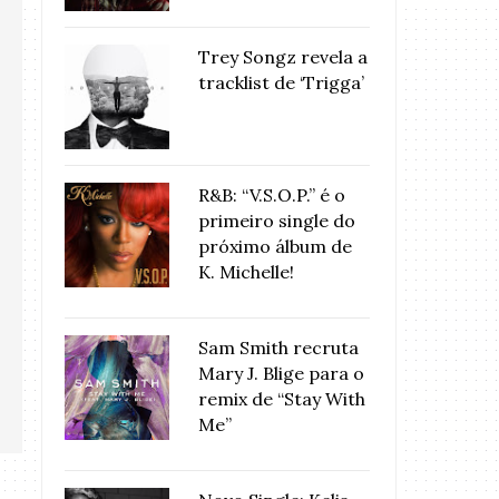
Trey Songz revela a
tracklist de ‘Trigga’
R&B: “V.S.O.P.” é o
primeiro single do
próximo álbum de
K. Michelle!
Sam Smith recruta
Mary J. Blige para o
remix de “Stay With
Me”