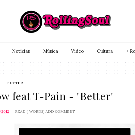
Notí­cias
Música
Vídeo
Cultura
+ Ro
BETTER
 feat T-Pain - "Better"
/2012
READ (
WORDS)
ADD COMMENT