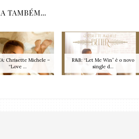
IA TAMBÉM...
: Chrisette Michele –
R&B: “Let Me Win” é o novo
“Love ...
single d...