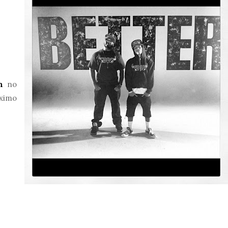
n
no
ximo