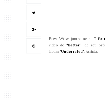
Bow Wow
juntou-se a
T-Pai
video de
“Better”
´de seu pró
álbum
"Underrated"
. Assista: