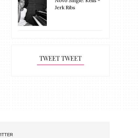
Novo Single: Kelis -
Jerk Ribs
TWEET TWEET
ITTER