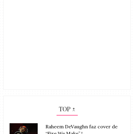
TOP ↑
Raheem DeVaughn faz cover de
“Fire We Make” !