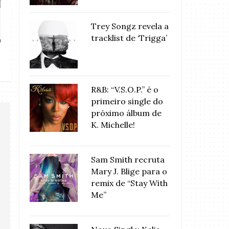
BET AWARDS 2019: Assista às
Xênia França ca
Trey Songz revela a
perform...
(Sem R
tracklist de ‘Trigga’
R&B: “V.S.O.P.” é o
primeiro single do
próximo álbum de
K. Michelle!
Sam Smith recruta
Mary J. Blige para o
remix de “Stay With
Me”