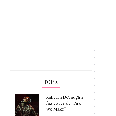
TOP ↑
Raheem DeVaughn
faz cover de “Fire
We Make” !