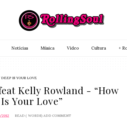
Notí­cias
Música
Vídeo
Cultura
+ Ro
 DEEP IS YOUR LOVE
feat Kelly Rowland - “How
Is Your Love”
/2012
READ (
WORDS)
ADD COMMENT