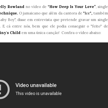
elly Rowland
no vídeo de
“How Deep Is Your Love”
, single
chnique.
O jamaicano que além da cantora de
"Ice"
,
também
by Boy", disse em entrevista que pretende gravar um single
. E cá entre nós, bem que ele podia conseguir o "feito" de
iny's Child
em uma única canção! Confira o vídeo abaixo: