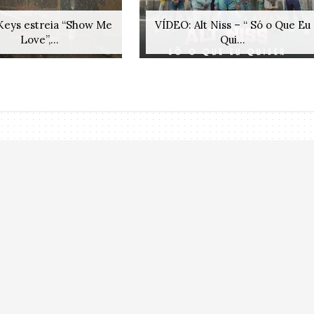
 Keys estreia “Show Me
VÍDEO: Alt Niss – “ Só o Que Eu
Love”,...
Qui...