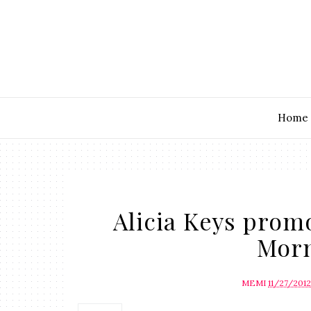
Home
Alicia Keys promo
Morn
MEMI
11/27/201