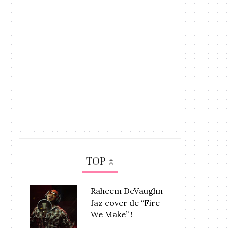
TOP ↑
Raheem DeVaughn
faz cover de “Fire
We Make” !