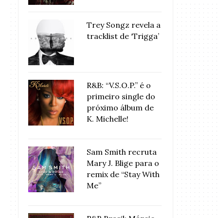
Trey Songz revela a
tracklist de ‘Trigga’
R&B: “V.S.O.P.” é o
primeiro single do
próximo álbum de
K. Michelle!
Sam Smith recruta
Mary J. Blige para o
remix de “Stay With
Me”