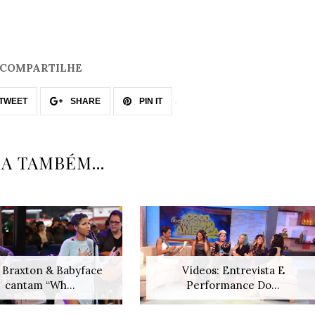
COMPARTILHE
TWEET
SHARE
PIN IT
IA TAMBÉM...
 Braxton & Babyface
Vídeos: Entrevista E
cantam “Wh...
Performance Do...