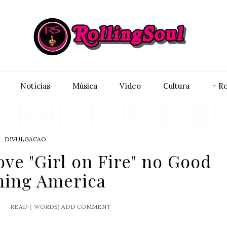
Notí­cias
Música
Vídeo
Cultura
+ Ro
DIVULGACAO
ve "Girl on Fire" no Good
ing America
2
READ (
WORDS)
ADD COMMENT