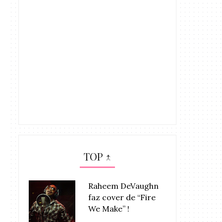
TOP ↑
Raheem DeVaughn
faz cover de “Fire
We Make” !