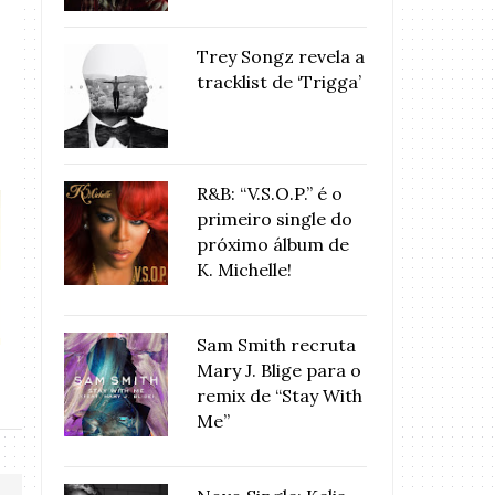
Trey Songz revela a
tracklist de ‘Trigga’
R&B: “V.S.O.P.” é o
primeiro single do
próximo álbum de
K. Michelle!
Ouça ‘Full Circle, o novo álbum
MÚSICA: KYGO
da ...
HOUSTON –
Sam Smith recruta
Mary J. Blige para o
remix de “Stay With
Me”