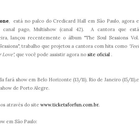
tone
, está no palco do Credicard Hall em São Paulo, agora e
o canal pago, Multishow (canal 42).
A cantora que está
ira, lançou recentemente
o álbum "The Soul Sessions Vol.
Sessions", trabalho que projetou a cantora com hits como
"Feel
 Love",
que você pode assistir agora no
site oficial
.
a fará show em Belo Horizonte (13/11), Rio de Janeiro (15/11),e
o show de Porto Alegre.
s através do site
www.ticketsforfun.com.br.
how em São Paulo: