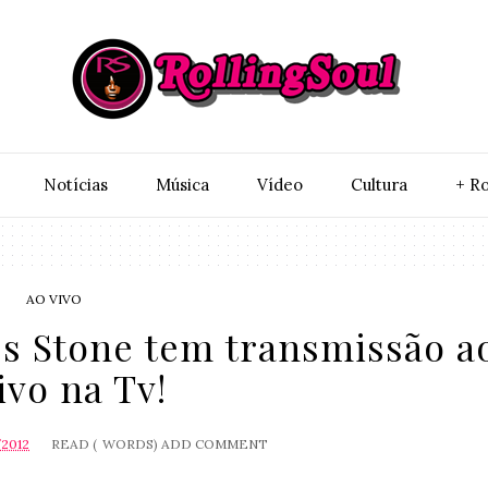
Notí­cias
Música
Vídeo
Cultura
+ Ro
AO VIVO
ss Stone tem transmissão a
ivo na Tv!
/2012
READ (
WORDS)
ADD COMMENT