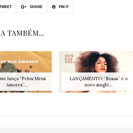
TWEET
SHARE
PIN IT
IA TAMBÉM...
nie lança “Pelos Meus
LANÇAMENTO: “Rosas” é o
Amores”...
novo single...