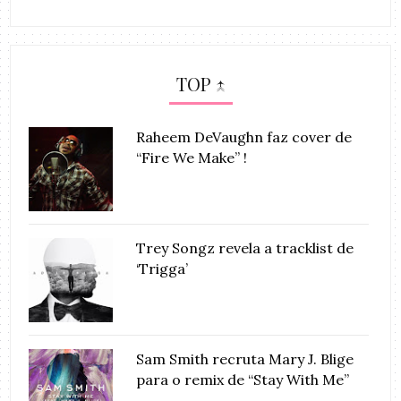
TOP ↑
Raheem DeVaughn faz cover de
“Fire We Make” !
Trey Songz revela a tracklist de
‘Trigga’
Sam Smith recruta Mary J. Blige
para o remix de “Stay With Me”