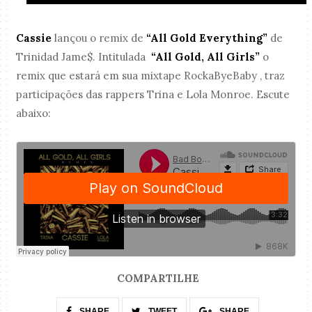
Cassie
lançou o remix de
“All Gold Everything”
de
Trinidad Jame$. Intitulada
“All Gold, All Girls”
o
remix que estará em sua mixtape RockaByeBaby , traz
participações das rappers Trina e Lola Monroe. Escute
abaixo:
COMPARTILHE
SHARE
TWEET
SHARE