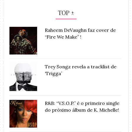
TOP ↑
Raheem DeVaughn faz cover de
“Fire We Make” !
Trey Songz revela a tracklist de
‘Trigga’
R&B: “V.S.O.P.” é o primeiro single
do próximo álbum de K. Michelle!