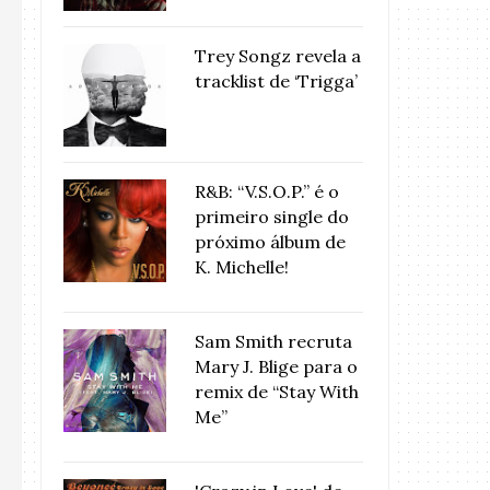
Trey Songz revela a
tracklist de ‘Trigga’
R&B: “V.S.O.P.” é o
primeiro single do
próximo álbum de
K. Michelle!
Sam Smith recruta
Mary J. Blige para o
remix de “Stay With
Me”