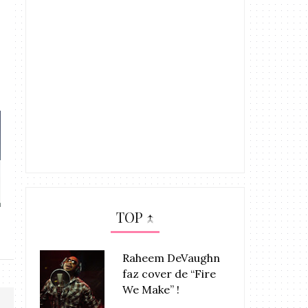
MÚSICA: Marsha Ambrosius –
MÚSICA: Com
“Luh Ya
Marsha Amb
TOP ↑
Raheem DeVaughn
faz cover de “Fire
We Make” !