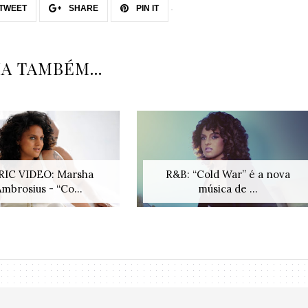
TWEET
SHARE
PIN IT
IA TAMBÉM...
RIC VIDEO: Marsha
R&B: “Cold War” é a nova
Ambrosius - “Co...
música de ...