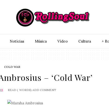
Notí­cias
Música
Vídeo
Cultura
+ Ro
COLD WAR
Ambrosius – ‘Cold War’
13
READ (
WORDS)
ADD COMMENT