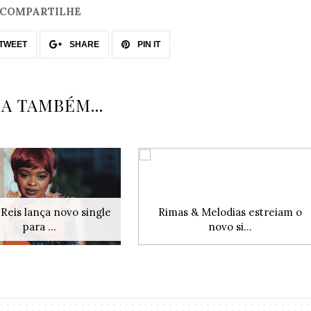
COMPARTILHE
TWEET
SHARE
PIN IT
IA TAMBÉM...
 Reis lança novo single
Rimas & Melodias estreiam o
para ...
novo si...