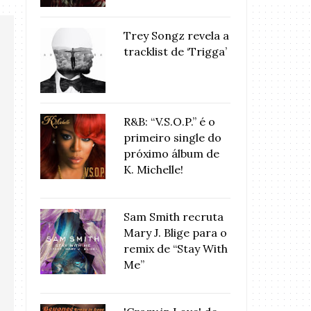
Trey Songz revela a
tracklist de ‘Trigga’
R&B: “V.S.O.P.” é o
primeiro single do
próximo álbum de
K. Michelle!
Sam Smith recruta
Mary J. Blige para o
remix de “Stay With
Me”