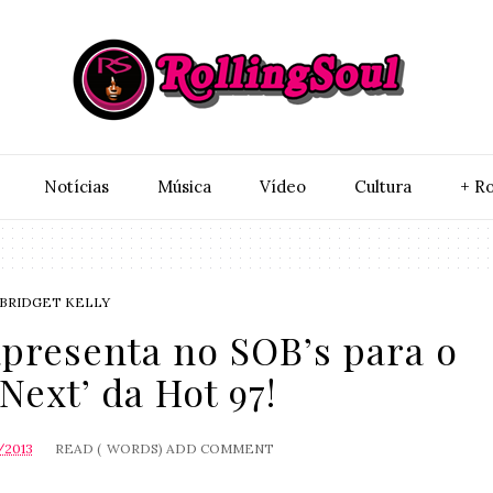
Notí­cias
Música
Vídeo
Cultura
+ Ro
BRIDGET KELLY
apresenta no SOB’s para o
Next’ da Hot 97!
/2013
READ (
WORDS)
ADD COMMENT