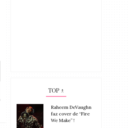
Maxine Ashley, Protegida do
LANÇAMENTO: "A
TOP ↑
Pharrel...
do Didd
Raheem DeVaughn
faz cover de “Fire
We Make” !