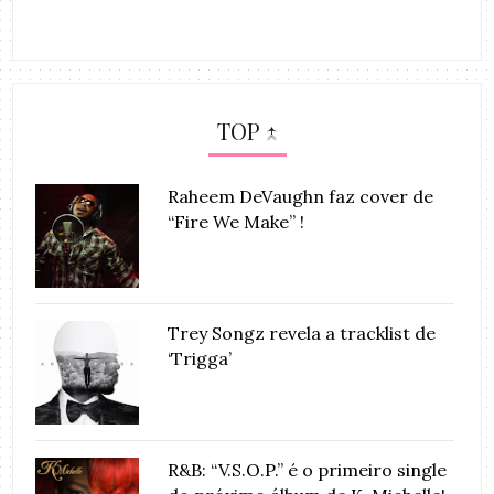
TOP ↑
Raheem DeVaughn faz cover de
“Fire We Make” !
Trey Songz revela a tracklist de
‘Trigga’
R&B: “V.S.O.P.” é o primeiro single