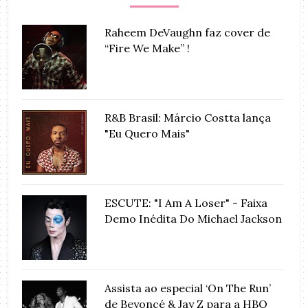
Raheem DeVaughn faz cover de
“Fire We Make” !
R&B Brasil: Márcio Costta lança
"Eu Quero Mais"
ESCUTE: "I Am A Loser" - Faixa
Demo Inédita Do Michael Jackson
Assista ao especial ‘On The Run’
de Beyoncé & Jay Z para a HBO