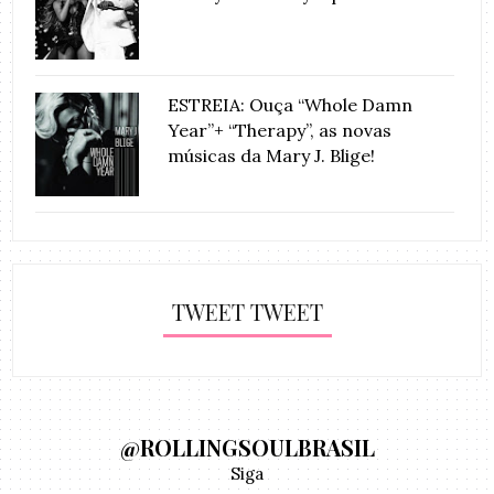
ESTREIA: Ouça “Whole Damn
Year”+ “Therapy”, as novas
músicas da Mary J. Blige!
TWEET TWEET
@ROLLINGSOULBRASIL
Siga