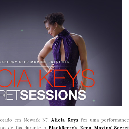
gotado em Newark NJ,
Alicia Keys
fez uma performance
rupo de fãs durante o
BlackBerry's Keep Moving Secret