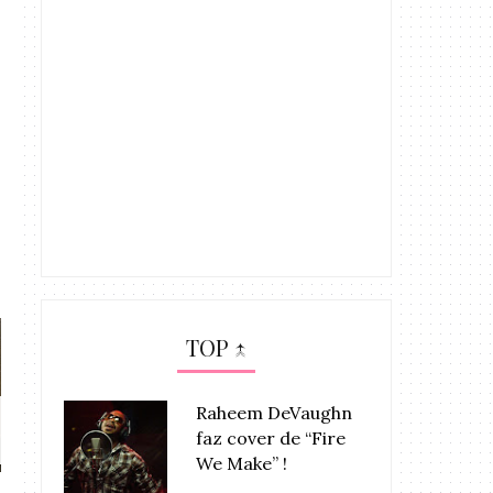
TOP ↑
Raheem DeVaughn
Alicia Keys faz homenagem à
OUÇA: DJ Khaled 
faz cover de “Fire
Rainha ...
Grat.
We Make” !