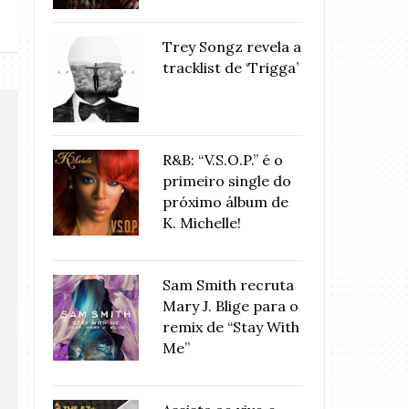
Trey Songz revela a
tracklist de ‘Trigga’
R&B: “V.S.O.P.” é o
primeiro single do
próximo álbum de
K. Michelle!
Sam Smith recruta
Mary J. Blige para o
remix de “Stay With
Me”