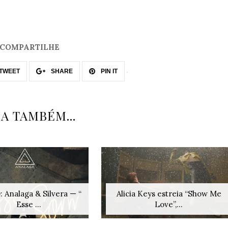
COMPARTILHE
TWEET
SHARE
PIN IT
IA TAMBÉM...
 Analaga & Silvera — “
Alicia Keys estreia “Show Me
Esse ...
Love”,...