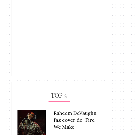
TOP ↑
Raheem DeVaughn
faz cover de “Fire
We Make” !