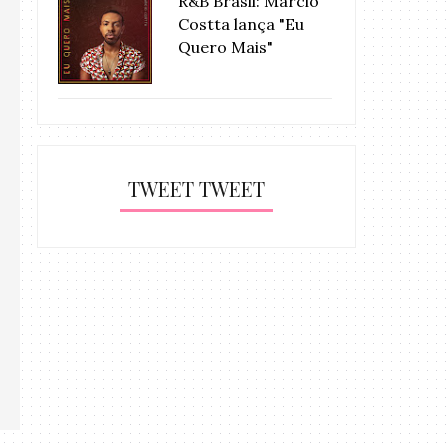
R&B Brasil: Márcio
Costta lança "Eu
Quero Mais"
TWEET TWEET