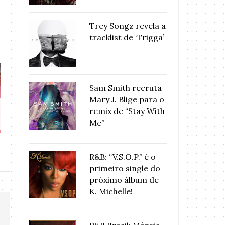
Trey Songz revela a
tracklist de ‘Trigga’
Sam Smith recruta
Mary J. Blige para o
Mary J Blige & Jessie J cantam
VAZOU: Ouça o du
remix de “Stay With
duet...
J & ..
Me”
R&B: “V.S.O.P.” é o
primeiro single do
próximo álbum de
K. Michelle!