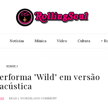
Notí­cias
Música
Vídeo
Cultura
+ Ro
JESSIE J
performa "Wild" em versão
acústica
013
READ (
WORDS)
ADD COMMENT