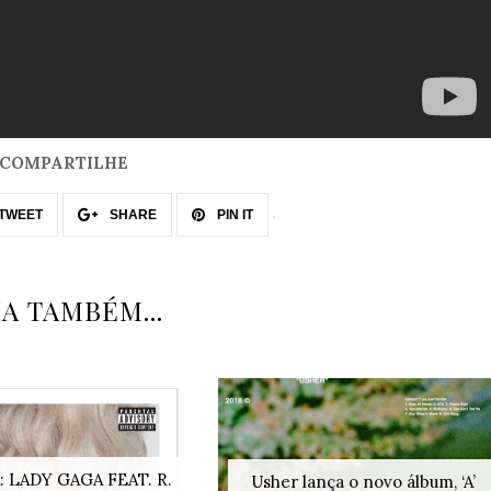
COMPARTILHE
TWEET
SHARE
PIN IT
IA TAMBÉM...
 LADY GAGA FEAT. R.
Usher lança o novo álbum, ‘A’