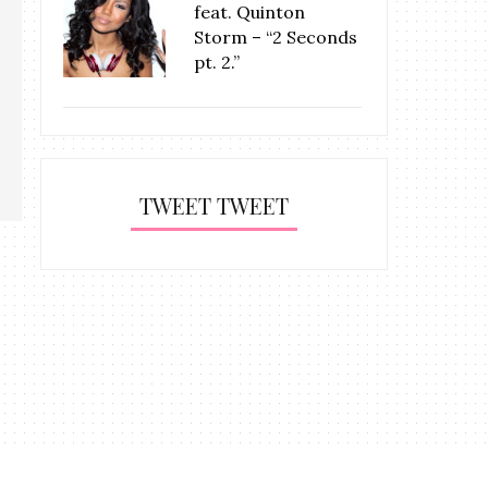
feat. Quinton
Storm – “2 Seconds
pt. 2.”
TWEET TWEET