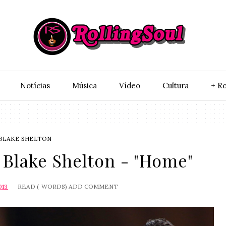
Notí­cias
Música
Vídeo
Cultura
+ Ro
BLAKE SHELTON
 Blake Shelton - "Home"
013
READ (
WORDS)
ADD COMMENT