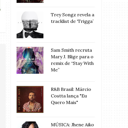
‘Hard II ...
Calçada d
Trey Songz revela a
tracklist de ‘Trigga’
Sam Smith recruta
Mary J. Blige para o
remix de “Stay With
Me”
R&B Brasil: Márcio
Costta lança "Eu
Quero Mais"
MÚSICA: Jhene Aiko