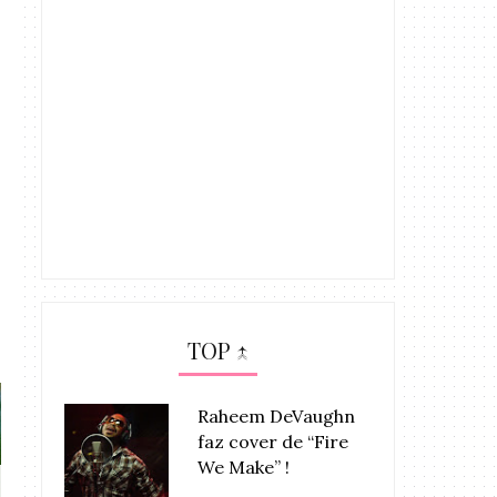
TOP ↑
Raheem DeVaughn
faz cover de “Fire
We Make” !
Usher libera o novo álbum
Usher ganha 