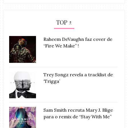
TOP ↑
Raheem DeVaughn faz cover de
“Fire We Make” !
Trey Songz revela a tracklist de
‘Trigga’
Sam Smith recruta Mary J. Blige
para o remix de “Stay With Me”