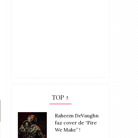
TOP ↑
Raheem DeVaughn
faz cover de “Fire
VÍDEO: Alt Niss – “ Só o Que Eu
Xênia França ca
We Make” !
Qui...
(Sem R