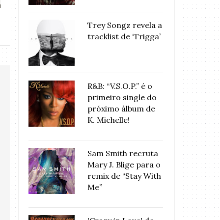
Trey Songz revela a
tracklist de ‘Trigga’
R&B: “V.S.O.P.” é o
primeiro single do
próximo álbum de
K. Michelle!
Sam Smith recruta
Mary J. Blige para o
remix de “Stay With
Me”