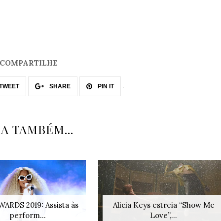
COMPARTILHE
TWEET
SHARE
PIN IT
IA TAMBÉM...
ARDS 2019: Assista às
Alicia Keys estreia “Show Me
perform...
Love”,...