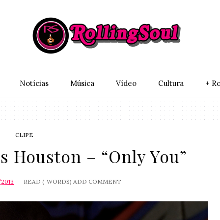
Notí­cias
Música
Vídeo
Cultura
+ Ro
CLIPE
s Houston – “Only You”
/2013
READ (
WORDS)
ADD COMMENT