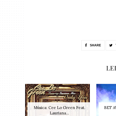
SHARE
LE
Música: Cee Lo Green Feat.
BET AW
Lauriana...