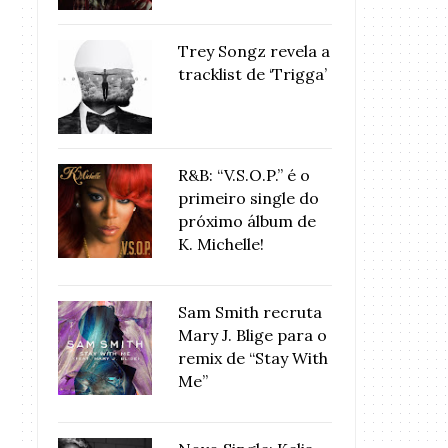
Trey Songz revela a
tracklist de ‘Trigga’
R&B: “V.S.O.P.” é o
primeiro single do
próximo álbum de
K. Michelle!
Sam Smith recruta
Mary J. Blige para o
remix de “Stay With
Me”