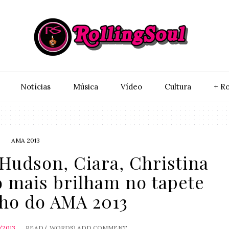
Notí­cias
Música
Vídeo
Cultura
+ Ro
AMA 2013
Hudson, Ciara, Christina
o mais brilham no tapete
ho do AMA 2013
/2013
READ (
WORDS)
ADD COMMENT