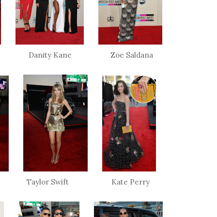
rus Danity Kane Zoe Saldana
a Taylor Swift Kate Perry