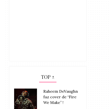
TOP ↑
Raheem DeVaughn
faz cover de “Fire
We Make” !