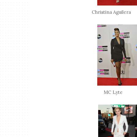
Christina Aguil
MC Lyte