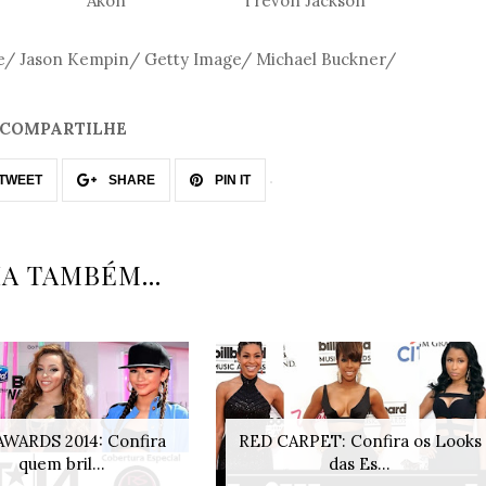
Lamar Akon Trevon Jackson
e/ Jason Kempin/ Getty Image/ Michael Buckner/
COMPARTILHE
TWEET
SHARE
PIN IT
IA TAMBÉM...
AWARDS 2014: Confira
RED CARPET: Confira os Looks
quem bril...
das Es...