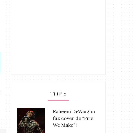
MÚSICA: Chris Brown feat.
MÚSICA: Chris 
Aaliyah &...
Tyrese, 
TOP ↑
Raheem DeVaughn
faz cover de “Fire
We Make” !