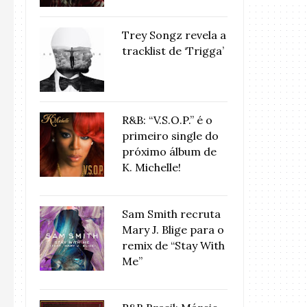
Trey Songz revela a
tracklist de ‘Trigga’
R&B: “V.S.O.P.” é o
primeiro single do
próximo álbum de
K. Michelle!
Sam Smith recruta
Mary J. Blige para o
remix de “Stay With
Me”