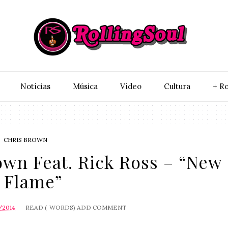
Notí­cias
Música
Vídeo
Cultura
+ Ro
CHRIS BROWN
wn Feat. Rick Ross – “New
Flame”
/2014
READ (
WORDS)
ADD COMMENT