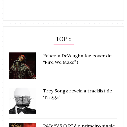
TOP ↑
Raheem DeVaughn faz cover de
“Fire We Make” !
Trey Songz revela a tracklist de
‘Trigga’
R&B: “V.S.O.P.” é o primeiro single