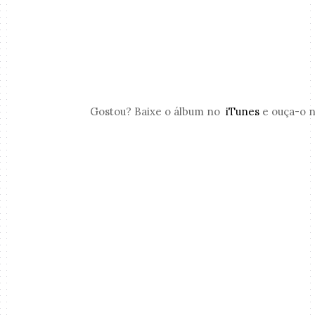
Gostou? B
aixe o álbum no
iTunes
e ouça-o n