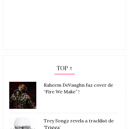
TOP ↑
Raheem DeVaughn faz cover de
“Fire We Make” !
Trey Songz revela a tracklist de
‘Trigga’