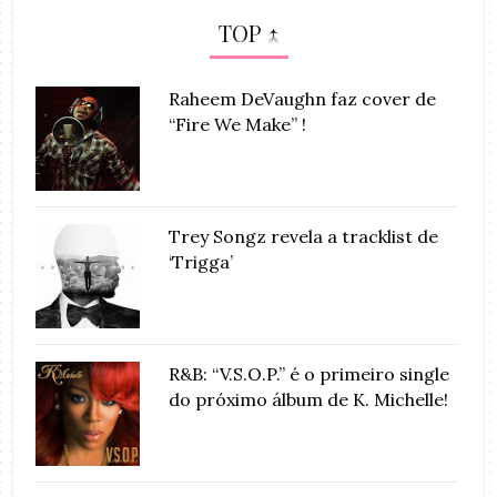
TOP ↑
Raheem DeVaughn faz cover de
“Fire We Make” !
Trey Songz revela a tracklist de
‘Trigga’
R&B: “V.S.O.P.” é o primeiro single
do próximo álbum de K. Michelle!