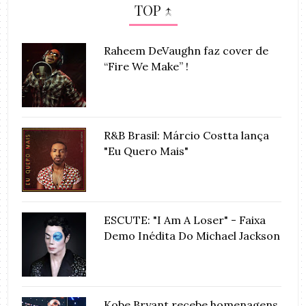
TOP ↑
Raheem DeVaughn faz cover de
“Fire We Make” !
R&B Brasil: Márcio Costta lança
"Eu Quero Mais"
ESCUTE: "I Am A Loser" - Faixa
Demo Inédita Do Michael Jackson
Kobe Bryant recebe homenagens