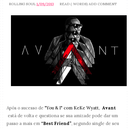
ROLLING SOUL
1/09/2013
READ (
WORDS)
ADD COMMENT
Após o sucesso de
"You & I" com KeKe Wyatt,
Avant
está de volta e
questiona se sua amizade pode dar um
passo a mais em
“Best Friend”
, segundo single de seu