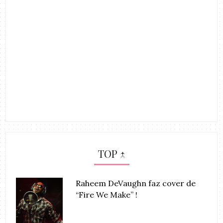
TOP ↑
Raheem DeVaughn faz cover de
“Fire We Make” !