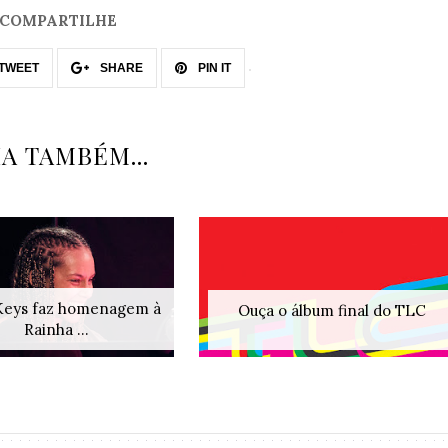
COMPARTILHE
TWEET
SHARE
PIN IT
IA TAMBÉM...
 Keys faz homenagem à
Ouça o álbum final do TLC
Rainha ...