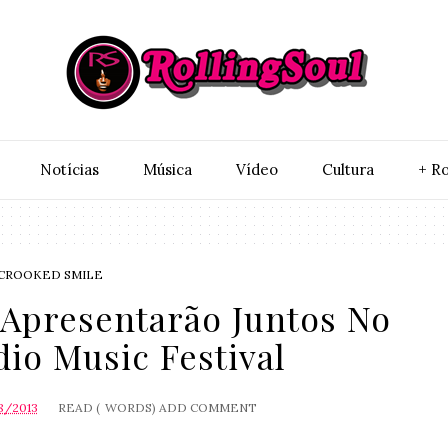
Notí­cias
Música
Vídeo
Cultura
+ Ro
CROOKED SMILE
 Apresentarão Juntos No
io Music Festival
8/2013
READ (
WORDS)
ADD COMMENT