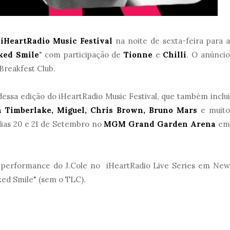
o
iHeartRadio Music Festival
na noite de sexta-feira para a
ked Smile
" com participação de
Tionne
e
Chilli
. O anúncio
Breakfest Club.
dessa edição do iHeartRadio Music Festival, que também inclui
n Timberlake, Miguel, Chris Brown, Bruno Mars
e muito
dias 20 e 21 de Setembro no
MGM Grand Garden Arena
em
 performance do J.Cole no iHeartRadio Live Series em New
ked Smile" (sem o TLC).