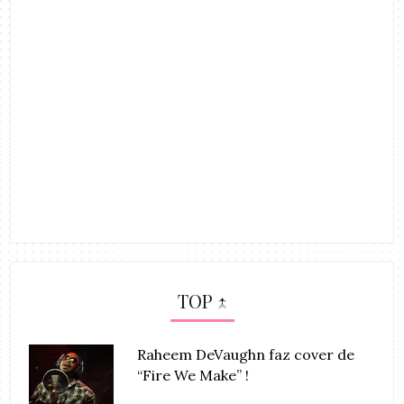
TOP ↑
Raheem DeVaughn faz cover de
“Fire We Make” !