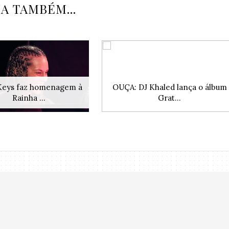
IA TAMBÉM...
 Keys faz homenagem à
OUÇA: DJ Khaled lança o álbum
Rainha ...
Grat...