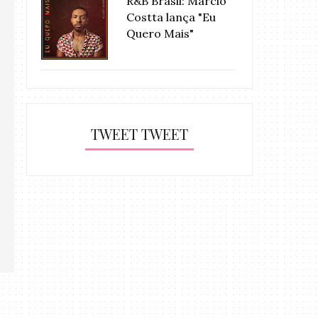
R&B Brasil: Márcio
Costta lança "Eu
Quero Mais"
TWEET TWEET