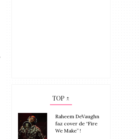
TOP ↑
Raheem DeVaughn
faz cover de “Fire
We Make” !