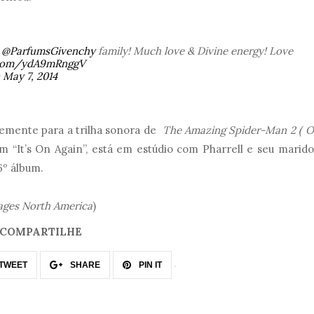
e
@ParfumsGivenchy
family! Much love & Divine energy! Love
r.com/ydA9mRnggV
)
May 7, 2014
temente para a trilha sonora de
The Amazing Spider-Man 2 ( O
 “It’s On Again”, está em estúdio com Pharrell e seu marido
6º álbum.
ages North America
)
COMPARTILHE
TWEET
SHARE
PIN IT