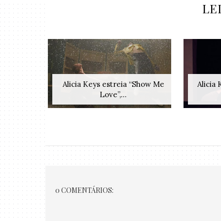
LE
Alicia Keys estreia “Show Me
Alicia
Love”,...
0 COMENTÁRIOS: