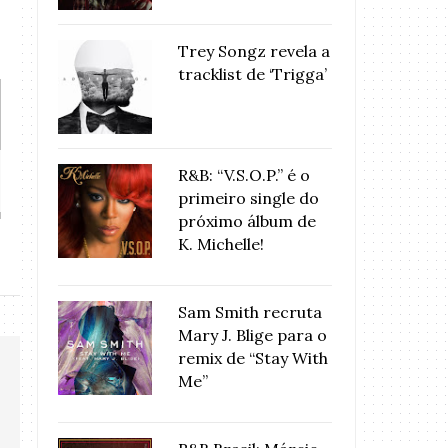
Trey Songz revela a
tracklist de ‘Trigga’
Alicia Keys canta “Change Is
Alicia Keys apres
R&B: “V.S.O.P.” é o
Gonna ...
of ..
primeiro single do
próximo álbum de
K. Michelle!
Sam Smith recruta
Mary J. Blige para o
remix de “Stay With
Me”