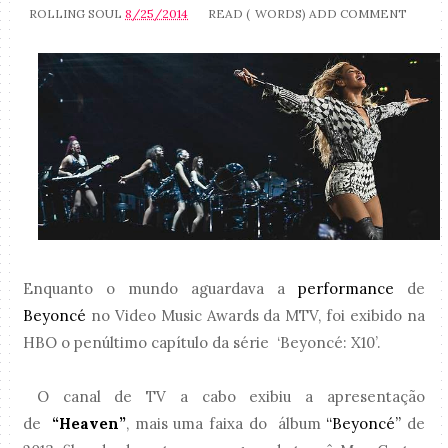
ROLLING SOUL
8/25/2014
READ (
WORDS)
ADD COMMENT
Enquanto o mundo aguardava a
performance
de
Beyoncé
no Video Music Awards da MTV, foi exibido na
HBO o penúltimo capítulo da série ‘Beyoncé: X10’.
O canal de TV a cabo exibiu a apresentação
de
“Heaven”
, mais uma faixa do álbum
“Beyoncé”
de