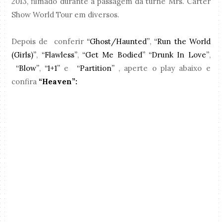
2013, filmado durante a passagem da turnê Mrs. Carter
Show World Tour em diversos.
Depois de conferir
“Ghost/Haunted”
,
“Run the World
(Girls)”
,
“Flawless”
,
“Get Me Bodied”
“Drunk In Love”
,
“Blow”
,
“1+1”
e
“Partition”
, aperte o play abaixo e
confira
“Heaven”: